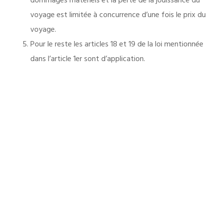
dommages matériels et la perte de la jouissance du
voyage est limitée à concurrence d’une fois le prix du
voyage.
Pour le reste les articles 18 et 19 de la loi mentionnée
dans l’article 1er sont d’application.
Article 15 : Responsabilité du voyageur
Le voyageur répond du préjudice causé à l’organisateur
et/ou l’intermédiaire de voyages, à leur personnel ou
leurs représentants, par sa faute ou suite à la non-
exécution de ses obligations contractuelles. La faute
est appréciée par référence au comportement normal
d’un voyageur.
Article 16 : Règlement des plaintes