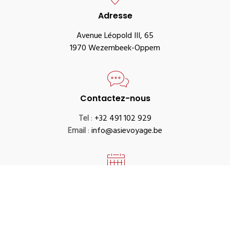
Adresse
Avenue Léopold III, 65
1970 Wezembeek-Oppem
Contactez-nous
Tel
:
+32 491 102 929
Email
:
info@asievoyage.be
Horaire
Lundi – Samedi
: 09:00–17:00
Dimanche
: Fermé