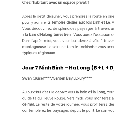
Chez l’habitant avec un espace privatif
Après le petit déjeuner, vous prendrez la route en dir
pour y admirer
2
temples dédiés aux rois Dinh
et Le
. 
Vous découvrirez de splendides paysages à travers un
«
la baie
d’Halong terrestre
». Vous aurez l’occasion d
Dans l’après-midi, vous vous baladerez à vélo à trave
montagneuse
. Le soir une famille tonkinoise vous a
typiques régionaux
.
Jour 7 Ninh Binh – Ha Long
(B + L + D
Swan Cruiser****/Garden Bay Luxury****
Aujourd’hui c’est le départ vers la
baie d’Ha Long
, tou
du delta du Fleuve Rouge. Vers midi, vous monterez 
de mer
. Le reste de votre journée, vous profiterez de
contemplerez les paysages depuis le pont. Le soir vo